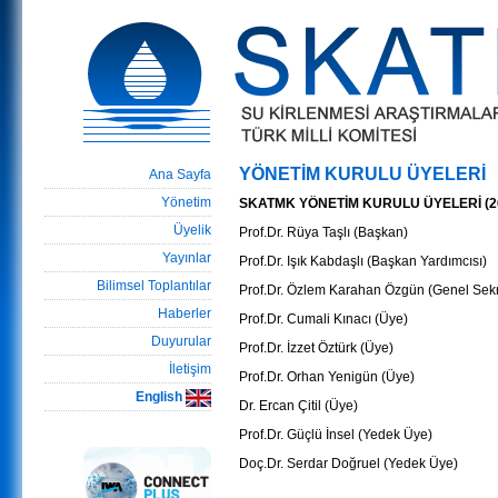
YÖNETİM KURULU ÜYELERİ
Ana Sayfa
Yönetim
SKATMK YÖNETİM KURULU ÜYELERİ (2
Üyelik
Prof.Dr. Rüya Taşlı (Başkan)
Yayınlar
Prof.Dr. Işık Kabdaşlı (Başkan Yardımcısı)
Bilimsel Toplantılar
Prof.Dr. Özlem Karahan Özgün (Genel Sekr
Haberler
Prof.Dr. Cumali Kınacı (Üye)
Duyurular
Prof.Dr. İzzet Öztürk (Üye)
İletişim
Prof.Dr. Orhan Yenigün (Üye)
English
Dr. Ercan Çitil (Üye)
Prof.Dr. Güçlü İnsel (Yedek Üye)
Doç.Dr. Serdar Doğruel (Yedek Üye)